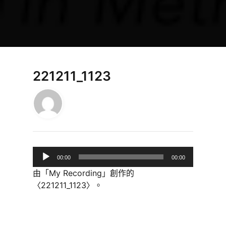
221211_1123
音
00:00
00:00
訊
由「My Recording」創作的
播
〈221211_1123〉。
放
器